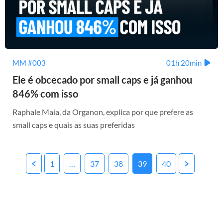
MM #003
01h 20min
Ele é obcecado por small caps e já ganhou
846% com isso
Raphale Maia, da Organon, explica por que prefere as
small caps e quais as suas preferidas
Posts
1
…
37
38
39
40
pagination