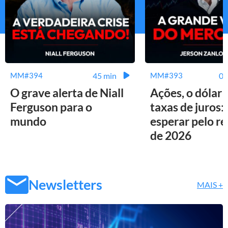
45 min
01
MM#394
MM#393
O grave alerta de Niall
Ações, o dólar 
Ferguson para o
taxas de juros:
mundo
esperar pelo r
de 2026
Newsletters
MAIS +