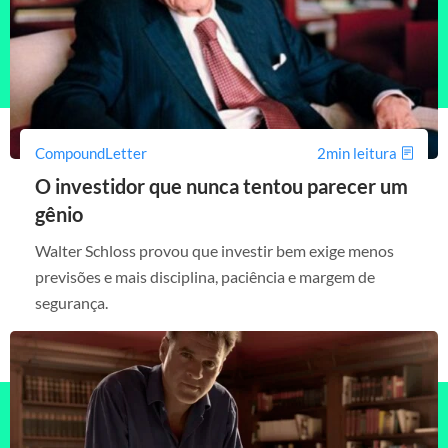
CompoundLetter
2min leitura
O investidor que nunca tentou parecer um
gênio
Walter Schloss provou que investir bem exige menos
previsões e mais disciplina, paciência e margem de
segurança.