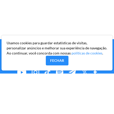
Usamos cookies para guardar estatísticas de visitas,
personalizar anúncios e melhorar sua experiência de navegação.
Ao continuar, você concorda com nossas
políticas de cookies
.
FECHAR
MMKR PUBLICAÇÕES S/A
Avenida Brigadeiro Faria Lima, 10º andar, conjunto 101,
Itaim Bibi, São Paulo/SP, CEP 04538-133
Copyright © 2026 Market Makers Todos os direitos