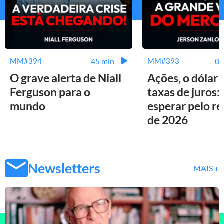
45 min
01
MM#394
MM#393
O grave alerta de Niall
Ações, o dólar 
Ferguson para o
taxas de juros:
mundo
esperar pelo r
de 2026
Newsletters
MAIS +