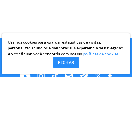
Usamos cookies para guardar estatísticas de visitas,
personalizar anúncios e melhorar sua experiência de navegação.
Ao continuar, você concorda com nossas
políticas de cookies
.
FECHAR
MMKR PUBLICAÇÕES S/A
Avenida Brigadeiro Faria Lima, 10º andar, conjunto 101,
Itaim Bibi, São Paulo/SP, CEP 04538-133
Copyright © 2026 Market Makers Todos os direitos
reservados.