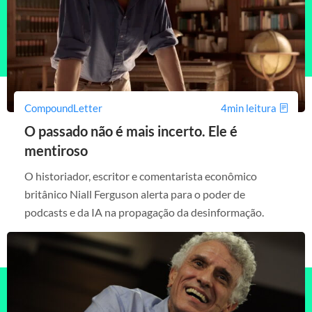
CompoundLetter
4min leitura
O passado não é mais incerto. Ele é
mentiroso
O historiador, escritor e comentarista econômico
britânico Niall Ferguson alerta para o poder de
podcasts e da IA na propagação da desinformação.