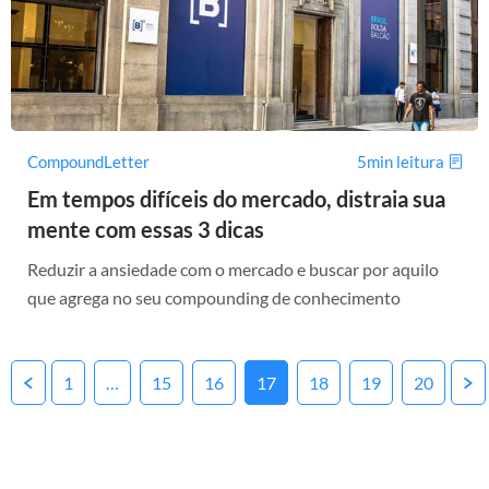
CompoundLetter
5min leitura
Em tempos difíceis do mercado, distraia sua
mente com essas 3 dicas
Reduzir a ansiedade com o mercado e buscar por aquilo
que agrega no seu compounding de conhecimento
Posts
1
…
15
16
17
18
19
20
pagination