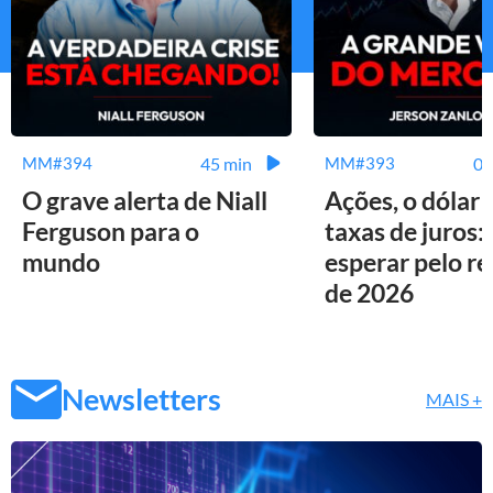
45 min
01
MM#394
MM#393
O grave alerta de Niall
Ações, o dólar 
Ferguson para o
taxas de juros:
mundo
esperar pelo r
de 2026
Newsletters
MAIS +