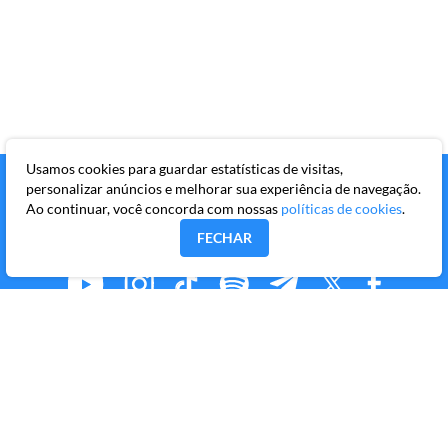
Usamos cookies para guardar estatísticas de visitas,
personalizar anúncios e melhorar sua experiência de navegação.
Ao continuar, você concorda com nossas
políticas de cookies
.
FECHAR
MMKR PUBLICAÇÕES S/A
Avenida Brigadeiro Faria Lima, 10º andar, conjunto 101,
Itaim Bibi, São Paulo/SP, CEP 04538-133
Copyright © 2026 Market Makers Todos os direitos