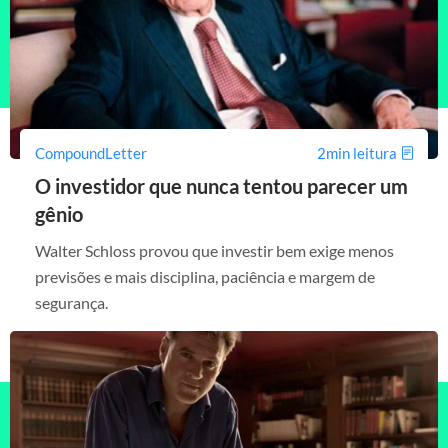
CompoundLetter
2min leitura
O investidor que nunca tentou parecer um
gênio
Walter Schloss provou que investir bem exige menos
previsões e mais disciplina, paciência e margem de
segurança.