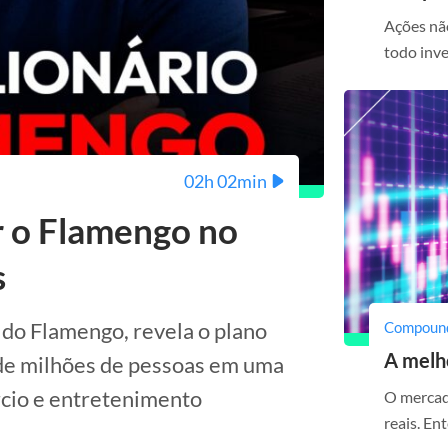
Ações nã
todo inve
02h 02min
r o Flamengo no
s
 do Flamengo, revela o plano
Compoun
A melh
 de milhões de pessoas em uma
rcio e entretenimento
O mercado
reais. E