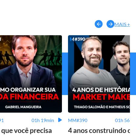
MAIS +
01h 19min
01h 56mi
91
MM#390
 que você precisa
4 anos construindo o