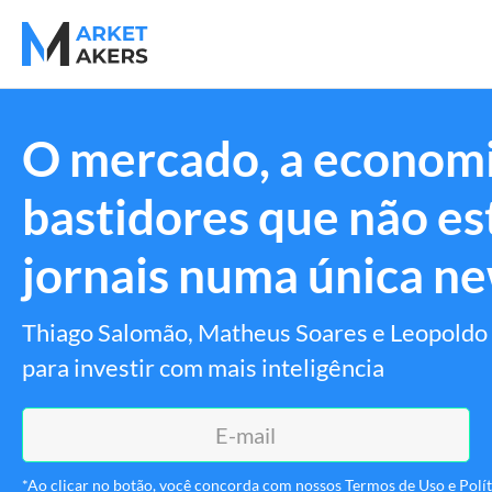
O mercado, a economi
bastidores que não es
jornais numa única ne
Thiago Salomão, Matheus Soares e Leopoldo 
para investir com mais inteligência
*Ao clicar no botão, você concorda com nossos Termos de Uso e Políti