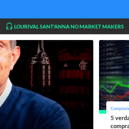
LOURIVAL SANT'ANNA NO MARKET MAKERS
Compoun
5 verda
compra