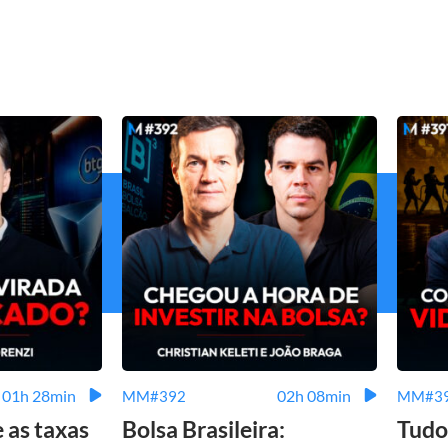
01h 28min
02h 08min
MM#392
MM#3
e as taxas
Bolsa Brasileira:
Tudo