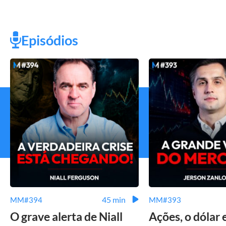
Episódios
45 min
MM#394
MM#393
O grave alerta de Niall
Ações, o dólar 