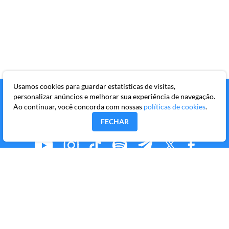
Usamos cookies para guardar estatísticas de visitas,
personalizar anúncios e melhorar sua experiência de navegação.
Ao continuar, você concorda com nossas
políticas de cookies
.
FECHAR
MMKR PUBLICAÇÕES S/A
Avenida Brigadeiro Faria Lima, 10º andar, conjunto 101,
Itaim Bibi, São Paulo/SP, CEP 04538-133
Copyright © 2026 Market Makers Todos os direitos