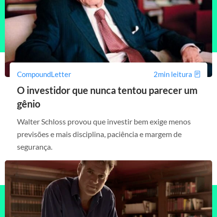
CompoundLetter
2min leitura
O investidor que nunca tentou parecer um
gênio
Walter Schloss provou que investir bem exige menos
previsões e mais disciplina, paciência e margem de
segurança.