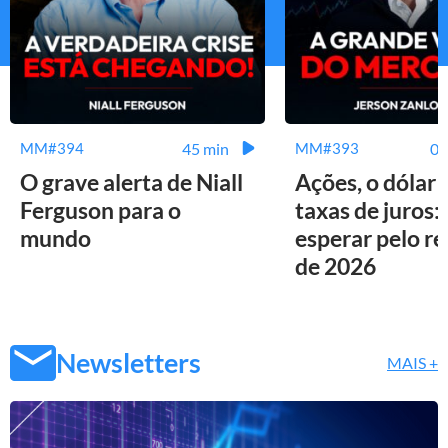
45 min
01
MM#394
MM#393
O grave alerta de Niall
Ações, o dólar 
Ferguson para o
taxas de juros:
mundo
esperar pelo r
de 2026
Newsletters
MAIS +