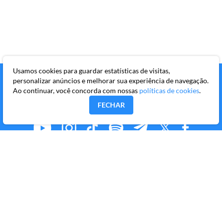
Usamos cookies para guardar estatísticas de visitas,
personalizar anúncios e melhorar sua experiência de navegação.
Ao continuar, você concorda com nossas
políticas de cookies
.
FECHAR
MMKR PUBLICAÇÕES S/A
Avenida Brigadeiro Faria Lima, 10º andar, conjunto 101,
Itaim Bibi, São Paulo/SP, CEP 04538-133
Copyright © 2026 Market Makers Todos os direitos
reservados.