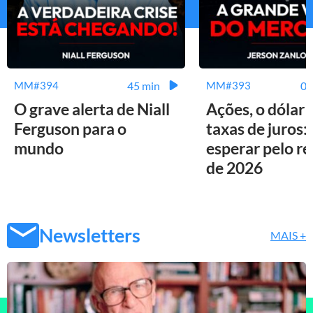
45 min
01
MM#394
MM#393
O grave alerta de Niall
Ações, o dólar 
Ferguson para o
taxas de juros:
mundo
esperar pelo r
de 2026
Newsletters
MAIS +