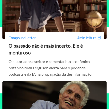
CompoundLetter
4min leitura
O passado não é mais incerto. Ele é
mentiroso
O historiador, escritor e comentarista econômico
britânico Niall Ferguson alerta para o poder de
podcasts e da IA na propagação da desinformação.