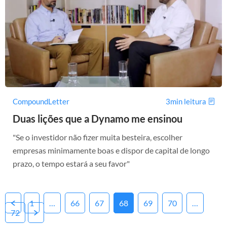
CompoundLetter
3min leitura
Duas lições que a Dynamo me ensinou
"Se o investidor não fizer muita besteira, escolher
empresas minimamente boas e dispor de capital de longo
prazo, o tempo estará a seu favor"
Posts
1
…
66
67
68
69
70
…
72
pagination