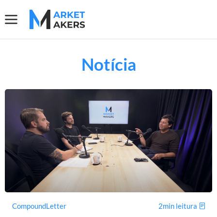
Notícia
CompoundLetter
2min leitura