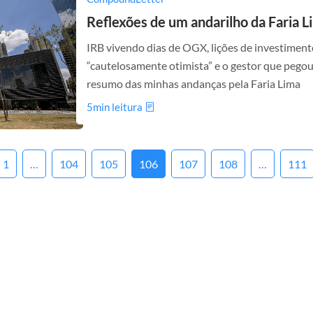
Reflexões de um andarilho da Faria L
IRB vivendo dias de OGX, lições de investimento
“cautelosamente otimista” e o gestor que pegou
resumo das minhas andanças pela Faria Lima
5min leitura
ts
1
…
104
105
106
107
108
…
111
ination