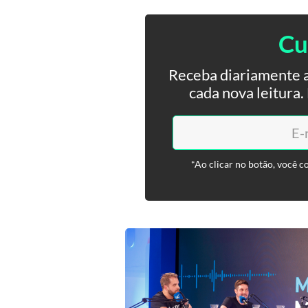
Cu
Receba diariamente a
cada nova leitura
*Ao clicar no botão, você c