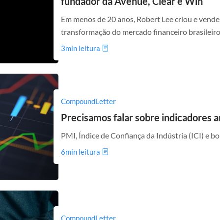
fundador da Avenue, Clear e Win
Em menos de 20 anos, Robert Lee criou e vende
transformação do mercado financeiro brasileir
3min leitura
CompoundLetter
Precisamos falar sobre indicadores 
PMI, Índice de Confiança da Indústria (ICI) e bol
6min leitura
CompoundLetter