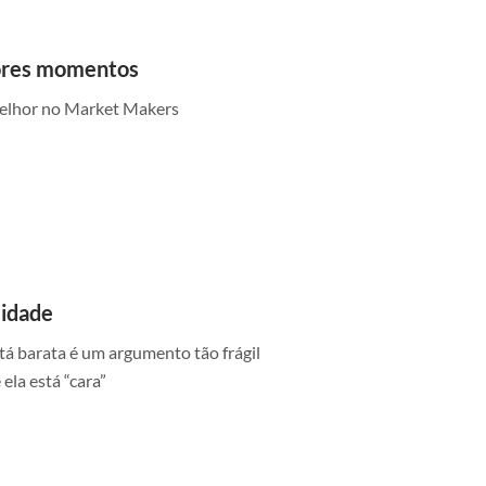
hores momentos
elhor no Market Makers
lidade
á barata é um argumento tão frágil
la está “cara”